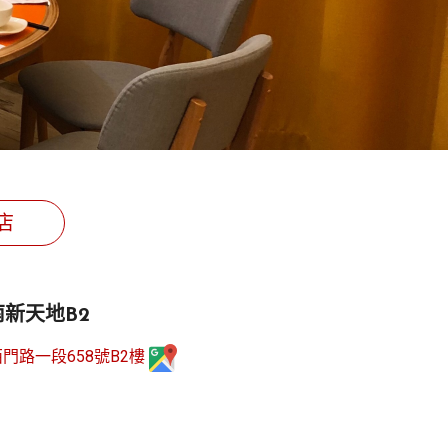
店
南新天地B2
門路一段658號B2樓