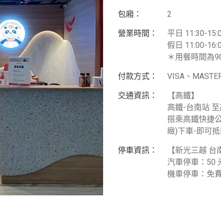
包廂：
2
營業時間：
平日 11:30-15:0
假日 11:00-16:0
＊用餐時間為9
付款方式：
VISA、MAS
交通資訊：
【高鐵】
高鐵-台南站 
搭乘高鐵快捷公
緻)下車-即可抵
停車資訊：
【新光三越 台
汽車停車：50 
機車停車：免