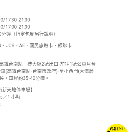
0/17:30-21:30
0/17:00-21:30
0分鐘（指定包廂另行說明）
TER、JCB、AE、國民旅遊卡、銀聯卡
至高鐵台南站一樓大廳2號出口-前往1號公車月台
車(高鐵台南站-台南市政府)-至小西門(大億麗
達，車程約35-40分鐘。
南新天地停車場】
元／1 小時
費