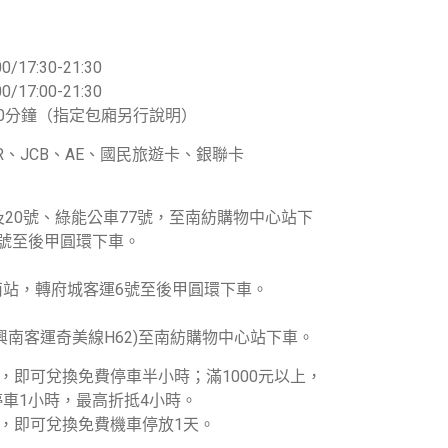
0/17:30-21:30
0/17:00-21:30
0分鐘（指定包廂另行說明）
TER、JCB、AE、國民旅遊卡、銀聯卡
及20號、綠能公車77號，至南紡購物中心站下
號至後甲圓環下車。
南站，轉府城客運6號至後甲圓環下車。
興南客運奇美線H62)至南紡購物中心站下車。
元，即可兌換免費停車半小時；滿1000元以上，
車1小時，最高折抵4小時。
元，即可兌換免費機車停放1天。