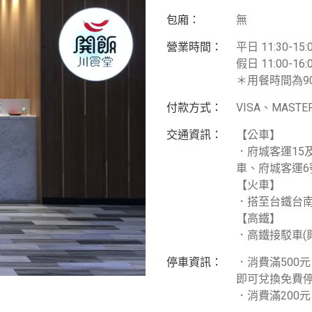
包廂：
無
營業時間：
平日 11:30-15:0
假日 11:00-16:0
＊用餐時間為9
付款方式：
VISA、MAS
交通資訊：
【公車】
．府城客運15
車、府城客運6
【火車】
．搭至台鐵台
【高鐵】
．高鐵接駁車(
停車資訊：
．消費滿500
即可兌換免費停
．消費滿200