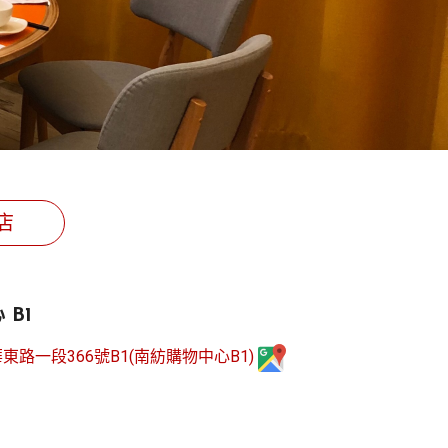
店
B1
路一段366號B1(南紡購物中心B1)