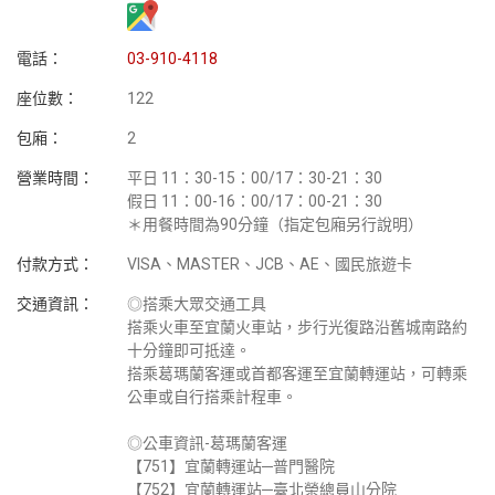
電話：
03-910-4118
座位數：
122
包廂：
2
營業時間：
平日 11：30-15：00/17：30-21：30
假日 11：00-16：00/17：00-21：30
＊用餐時間為90分鐘（指定包廂另行說明）
付款方式：
VISA、MASTER、JCB、AE、國民旅遊卡
交通資訊：
◎搭乘大眾交通工具
搭乘火車至宜蘭火車站，步行光復路沿舊城南路約
十分鐘即可抵達。
搭乘葛瑪蘭客運或首都客運至宜蘭轉運站，可轉乘
公車或自行搭乘計程車。
◎公車資訊-葛瑪蘭客運
【751】宜蘭轉運站─普門醫院
【752】宜蘭轉運站─臺北榮總員山分院