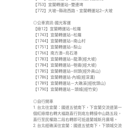
【753】宜蘭轉運站─雙連埤
【772】大坡─縣政西路、宜蘭轉運站2─大坡
◎公車資訊-國光客運
【綠12】宜蘭轉運站─松羅
【1743】宜蘭轉運站─松羅
【1744】宜蘭轉運站─南山村
【1751】宜蘭轉運站─梨山
【1766】南方澳─烏石港
【1783】宜蘭轉運站─龍潭(經大坡)
【1784】宜蘭轉運站─匏崙(經大坡)
【1785】宜蘭轉運站─圳頭(經外員山)
【1786】宜蘭轉運站-內城(經深溝)
【1789】宜蘭轉運站－大礁溪(經枕頭山)
【1790】宜蘭轉運站－頭城(經竹安)
◎自行開車
1. 台北往宜蘭：國道五號南下，下宜蘭交流道第一
個紅綠燈右轉大福路直行到底左轉接中山路五段，
直行至民權路二段右轉即可抵達蘭城新月廣場。
2. 台北經礁溪往宜蘭：國道五號南下，下頭城交流