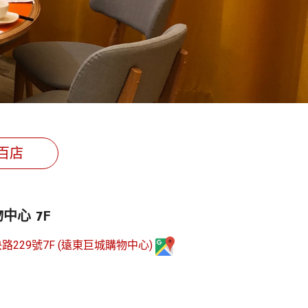
百店
中心 7F
229號7F (遠東巨城購物中心)