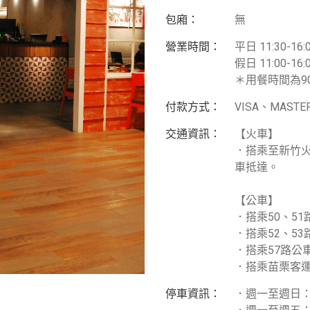
包廂：
無
營業時間：
平日 11:30-16:0
假日 11:00-16:0
＊用餐時間為9
付款方式：
VISA、MAST
交通資訊：
【火車】
．搭乘至新竹火
車抵達。
【公車】
．搭乘50、5
．搭乘52、5
．搭乘57路公
．搭乘苗栗客
停車資訊：
．週一至週日