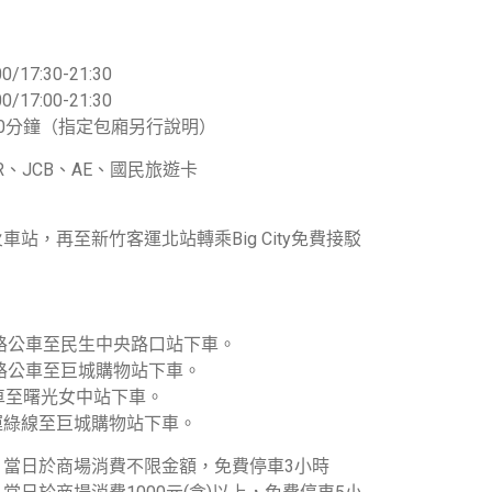
0/17:30-21:30
0/17:00-21:30
0分鐘（指定包廂另行說明）
ER、JCB、AE、國民旅遊卡
車站，再至新竹客運北站轉乘Big City免費接駁
1路公車至民生中央路口站下車。
3路公車至巨城購物站下車。
車至曙光女中站下車。
運綠線至巨城購物站下車。
：當日於商場消費不限金額，免費停車3小時