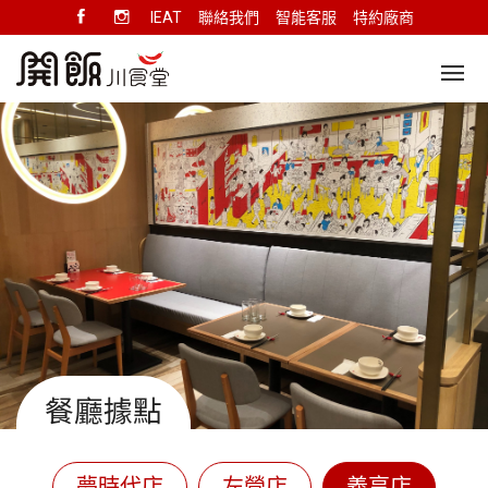
IEAT
聯絡我們
智能客服
特約廠商
餐廳據點
夢時代店
左營店
義享店