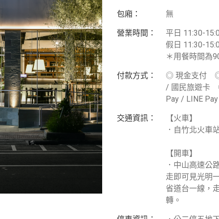
包廂：
無
營業時間：
平日 11:30-15:0
假日 11:30-15:0
＊用餐時間為9
付款方式：
◎ 現金支付 ◎信用
/ 國民旅遊卡 ◎電
Pay / LINE Pay
交通資訊：
【火車】
．自竹北火車站
【開車】
．中山高速公路
走即可見光明
省道台一線，
轉。