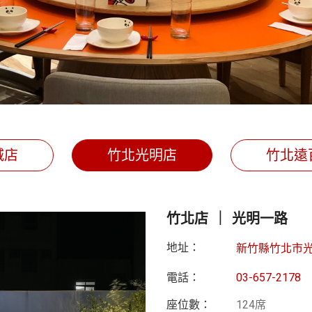
城店
竹北光明店
竹北遠
竹北店 ｜ 光明一路
地址：
新竹縣竹北市光
電話：
03-657-2178
座位數：
124席